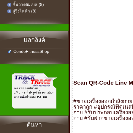
ชั้นวางดัมเบล (9)
ลู่วิ่งไฟฟ้า (8)
แลกลิงค์
CondoFitnessShop
Scan QR-Code Line M
#
ขายเครื่องออกกำลังกา
ราคาถูก
#
อุปกรณ์ฟิตเนส
กาย
#
รับประกอบเครื่อง
กาย
#
รับฝากขายเครื่อง
ค้นหา