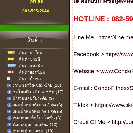
ติดต่อสอบถามข้อมูลเพิ่มเติม-
โทรเลย
082-595-2644
HOTLINE : 082-59
" สายด่วน "
เครื่องออกกำลังกาย
Line Me :
https://line.
สินค้า
ทุกคำถาม-ทุกปัญหา
สินค้ามาใหม่
เรามีคำตอบ
Facebook >
https://w
สินค้าขายดี
เรายินดีให้บริการ
สินค้าแนะนำ
Website >
www.CondoF
สินค้ายอดนิยม
สินค้าทั้งหมด
งานเซอร์วิส-ซ่อม-ย้าย (20)
E-mail :
CondoFitness
ชุดโฮมยิม-สมิทแมชชีน (17)
ม้าดัมเบลปรับระดับ (9)
Tiktok >
https://www.ti
แผ่นน้ำหนักหุ้มยาง 3 จุด (6)
แผ่นน้ำหนักหุ้มยาง 1 จุด (5)
ดัมเบลยกเซ็ตโปรโมชั่น (6)
Credit Of Me >
http://
ดัมเบลหุ้มยางเหลี่ยม (10)
ดัมเบลหุ้มยางกลม (10)