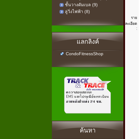
ชั้นวางดัมเบล (9)
ลู่วิ่งไฟฟ้า (8)
ราย
ละเอียด
:
แลกลิงค์
CondoFitnessShop
ค้นหา