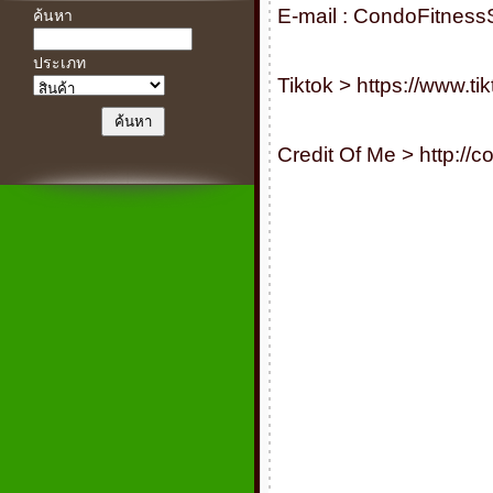
E-mail :
CondoFitness
ค้นหา
ประเภท
Tiktok >
https://www.t
Credit Of Me >
http://