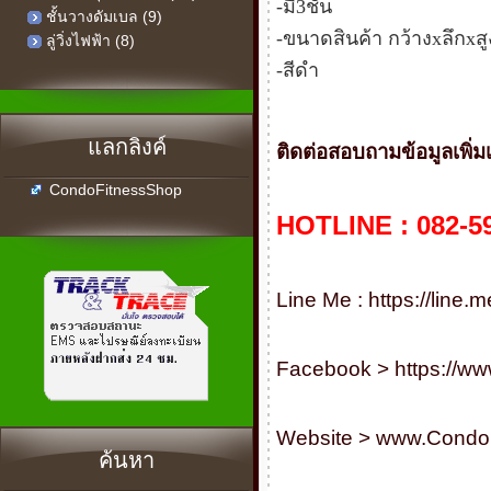
-มี3ชั้น
ชั้นวางดัมเบล (9)
-ขนาดสินค้า กว้างxลึกxสู
ลู่วิ่งไฟฟ้า (8)
-สีดำ
แลกลิงค์
ติดต่อสอบถามข้อมูลเพิ่มเติม
CondoFitnessShop
HOTLINE : 082-5
Line Me :
https://line
Facebook >
https://w
Website >
www.Condo
ค้นหา