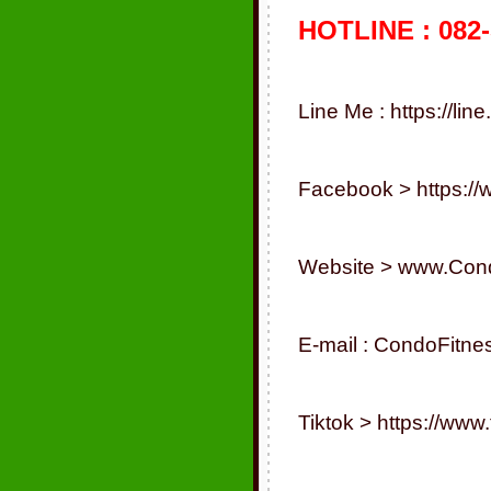
HOTLINE : 082-
Line Me :
https://li
Facebook >
https:/
Website >
www.Cond
E-mail :
CondoFitne
Tiktok >
https://www