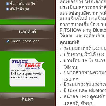
คุณต้องการ หรือเลือก
ชั้นวางดัมเบล (9)
ประเมินผลการออกกำลัง
ลู่วิ่งไฟฟ้า (8)
แสดงข้อมูลอัตราการเ
แบบเรียลไทม์ มาพร้อม
อาการบาดเจ็บข้อเข่า ห
FITSHOW ผ่าน Bluetoot
แลกลิงค์
ใช้สอย และเคลื่อนย้าย
CondoFitnessShop
คุณสมบัติ
ระบบมอเตอร์ DC ขนา
ปรับความเร็วได้ 0.
มาพร้อม 15 โปรแกร
ใช้งาน
ขนาดสายพานความกว้
120 กก.
มีระบบรองรับแรงกระ
มี USB และ Bluetoo
หน้าจอ LED ดูคมชัด
ค้นหา
แคลอรี, ชีพจร