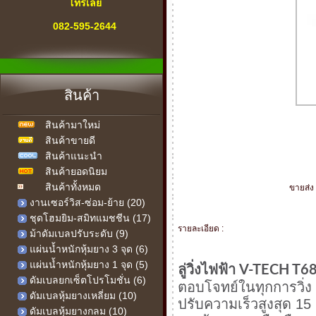
โทรเลย
082-595-2644
" สายด่วน "
เครื่องออกกำลังกาย
สินค้า
ทุกคำถาม-ทุกปัญหา
สินค้ามาใหม่
เรามีคำตอบ
สินค้าขายดี
เรายินดีให้บริการ
สินค้าแนะนำ
สินค้ายอดนิยม
สินค้าทั้งหมด
ขายส่ง 
งานเซอร์วิส-ซ่อม-ย้าย (20)
ชุดโฮมยิม-สมิทแมชชีน (17)
รายละเอียด :
ม้าดัมเบลปรับระดับ (9)
แผ่นน้ำหนักหุ้มยาง 3 จุด (6)
แผ่นน้ำหนักหุ้มยาง 1 จุด (5)
ลู่วิ่งไฟฟ้า V-TECH T6
ดัมเบลยกเซ็ตโปรโมชั่น (6)
ตอบโจทย์ในทุกการวิ่ง 
ดัมเบลหุ้มยางเหลี่ยม (10)
ปรับความเร็วสูงสุด 15
ดัมเบลหุ้มยางกลม (10)