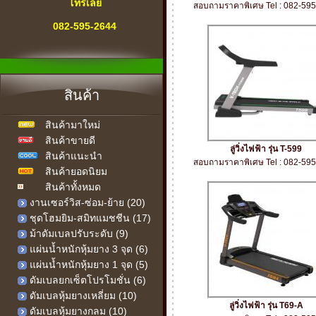
โทรเลย
สอบถามราคาพิเศษ Tel : 082-59
082-595-2644
" สายด่วน "
เครื่องออกกำลังกาย
สินค้า
ทุกคำถาม-ทุกปัญหา
สินค้ามาใหม่
เรามีคำตอบ
สินค้าขายดี
ลู่วิ่งไฟฟ้า รุ่น T-599
เรายินดีให้บริการ
สินค้าแนะนำ
สอบถามราคาพิเศษ Tel : 082-59
สินค้ายอดนิยม
สินค้าทั้งหมด
งานเซอร์วิส-ซ่อม-ย้าย (20)
ชุดโฮมยิม-สมิทแมชชีน (17)
ม้าดัมเบลปรับระดับ (9)
แผ่นน้ำหนักหุ้มยาง 3 จุด (6)
แผ่นน้ำหนักหุ้มยาง 1 จุด (5)
ดัมเบลยกเซ็ตโปรโมชั่น (6)
ดัมเบลหุ้มยางเหลี่ยม (10)
ลู่วิ่งไฟฟ้า รุ่น T69-A
ดัมเบลหุ้มยางกลม (10)