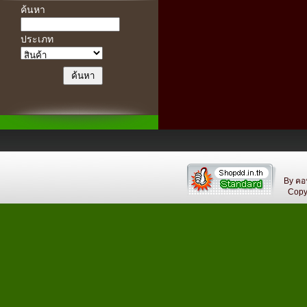
ค้นหา
ประเภท
By คอ
Copyri