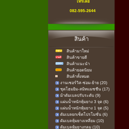
โทรเลย
082-595-2644
" สายด่วน "
เครื่องออกกำลังกาย
สินค้า
ทุกคำถาม-ทุกปัญหา
สินค้ามาใหม่
เรามีคำตอบ
สินค้าขายดี
เรายินดีให้บริการ
สินค้าแนะนำ
สินค้ายอดนิยม
สินค้าทั้งหมด
งานเซอร์วิส-ซ่อม-ย้าย (20)
ชุดโฮมยิม-สมิทแมชชีน (17)
ม้าดัมเบลปรับระดับ (9)
แผ่นน้ำหนักหุ้มยาง 3 จุด (6)
แผ่นน้ำหนักหุ้มยาง 1 จุด (5)
ดัมเบลยกเซ็ตโปรโมชั่น (6)
ดัมเบลหุ้มยางเหลี่ยม (10)
ดัมเบลหุ้มยางกลม (10)