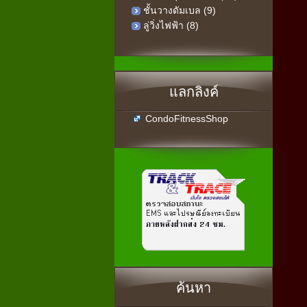
ชั้นวางดัมเบล (9)
ลู่วิ่งไฟฟ้า (8)
แลกลิงค์
CondoFitnessShop
ค้นหา