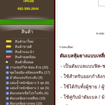
โทรเลย
082-595-2644
" สายด่วน "
เครื่องออกกำลังกาย
สินค้า
ทุกคำถาม-ทุกปัญหา
ขายส่ง 
สินค้ามาใหม่
เรามีคำตอบ
สินค้าขายดี
รายละเอียด :
เรายินดีให้บริการ
สินค้าแนะนำ
ดัมเบลหุ้มยางแบบเหลี
สินค้ายอดนิยม
สินค้าทั้งหมด
- เป็นดัมเบลแบบฟิค-
งานเซอร์วิส-ซ่อม-ย้าย (20)
ชุดโฮมยิม-สมิทแมชชีน (17)
- ใช้สำหรับออกกำลัง
ม้าดัมเบลปรับระดับ (9)
แผ่นน้ำหนักหุ้มยาง 3 จุด (6)
- ใช้ได้กับทั้งผู้ชาย 
แผ่นน้ำหนักหุ้มยาง 1 จุด (5)
ดัมเบลยกเซ็ตโปรโมชั่น (6)
- ใช้คู่กับม้าดัมเบล / 
ดัมเบลหุ้มยางเหลี่ยม (10)
ดัมเบลหุ้มยางกลม (10)