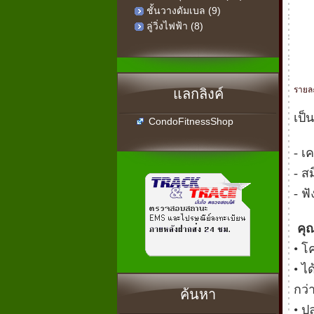
ชั้นวางดัมเบล (9)
ลู่วิ่งไฟฟ้า (8)
รายละ
แลกลิงค์
เป็
CondoFitnessShop
- เ
- ส
- ฟ
คุณ
• โ
• ไ
กว่
ค้นหา
• ป