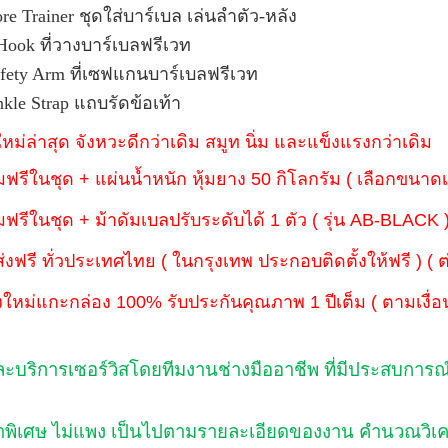
ore Trainer ชุดใส่บาร์เบล เล่นลำตัว-หลัง
-Hook ที่วางบาร์เบลฟรีเวท
afety Arm ที่เซฟแกนบาร์เบลฟรีเวท
nkle Strap แถบรัดข้อเท้า
นใหม่ล่าสุด จังหวะดีกว่าเดิม สมูท นิ่ม และแข็งแรงกว่าเดิม
ฟรีในชุด + แผ่นน้ำหนัก หุ้มยาง 50 กิโลกรัม ( เลือกขนาด
ฟรีในชุด + ม้าดัมเบลปรับระดับได้ 1 ตัว ( รุ่น AB-BLACK 
ส่งฟรี ทั่วประเทศไทย ( ในกรุงเทพ ประกอบติดตั้งให้ฟรี ) ( 
ใหม่แกะกล่อง 100% รับประกันคุณภาพ 1 ปีเต็ม ( ตามเงื่อ
ละบริการเซอร์วิสโดยทีมงานช่างมืออาชีพ ที่มีประสบการ
พิเศษ ไม่แพง เป็นไปตามรายละเอียดของงาน คำนวณวิเคร