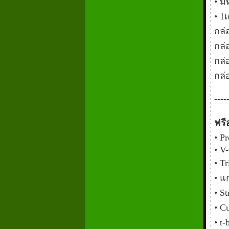
• มี
• 1
กล่
กล่
กล่
กล่
----
ฟรี
• Pr
• V
• T
• แ
• S
• C
• t-