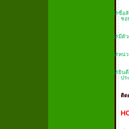
Ø
ซื่อ
ชอบ
Ø
มีตั
Ø
หน่
Ø
ยินด
ปร
ติดต
HO