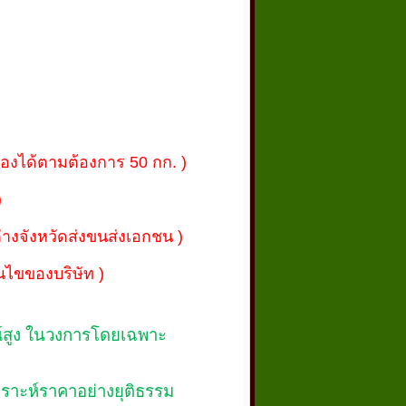
เองได้ตามต้องการ 50 กก. )
)
ต่างจังหวัดส่งขนส่งเอกชน )
นไขของบริษัท )
ณ์สูง ในวงการโดยเฉพาะ
าะห์ราคาอย่างยุติธรรม