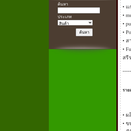
ค้นหา
• แ
• m
ประเภท
• pu
• P
• ส
• F
สรี
----
รายล
• ผ
• ข