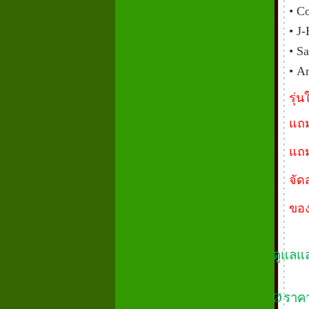
• C
• J
• S
• A
รุ่
แถม
แถม
จัด
ของ
ดูแลแ
Ø
ราคา